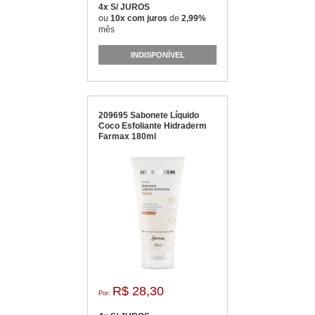
4x S/ JUROS
ou
10x com juros
de
2,99%
mês
INDISPONÍVEL
209695 Sabonete Líquido
Coco Esfoliante Hidraderm
Farmax 180ml
R$ 28,30
Por: