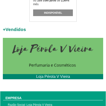
ou
10x com juros
de
2,99%
mês
INDISPONÍVEL
+
Vendidos
Loja Pérola V Vieira
EMPRESA
Razão Social: Loja Pérola V Vieira