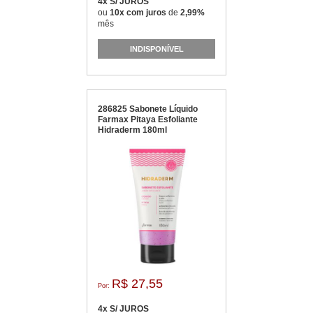
4x S/ JUROS
ou
10x com juros
de
2,99%
mês
INDISPONÍVEL
286825 Sabonete Líquido
Farmax Pitaya Esfoliante
Hidraderm 180ml
R$ 27,55
Por:
4x S/ JUROS