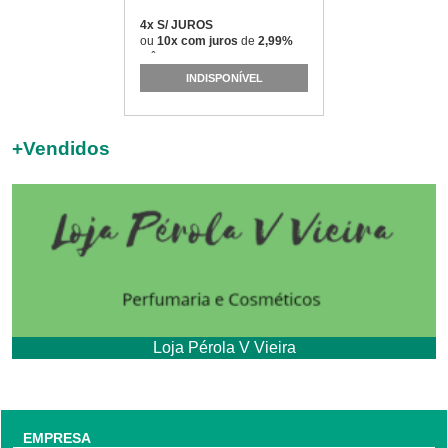
4x S/ JUROS
ou
10x com juros
de
2,99%
mês
INDISPONÍVEL
+
Vendidos
Loja Pérola V Vieira
EMPRESA