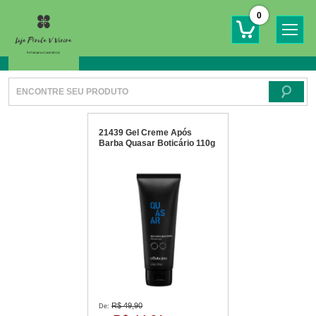
0
21439 Gel Creme Após
Barba Quasar Boticário 110g
R$ 49,90
De: