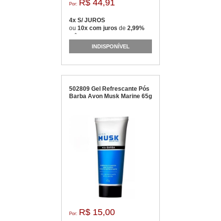
R$ 44,91
Por:
4x S/ JUROS
ou
10x com juros
de
2,99%
mês
INDISPONÍVEL
502809 Gel Refrescante Pós
Barba Avon Musk Marine 65g
R$ 15,00
Por: