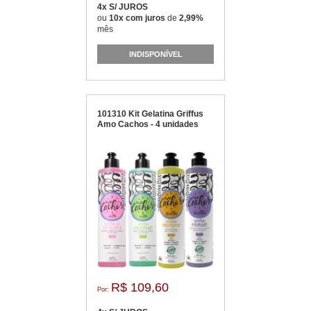
4x S/ JUROS
ou
10x com juros
de
2,99%
mês
INDISPONÍVEL
101310 Kit Gelatina Griffus
Amo Cachos - 4 unidades
R$ 109,60
Por: