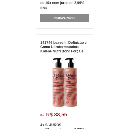
ou
10x com juros
de
2,99%
mês
INDISPONÍVEL
141746 Leave-In Definição e
Goma Ultraformatadora
Kolene Nutri Bond Força e
Nutrição Óleos Africanos
R$ 88,55
Por:
4x S/ JUROS