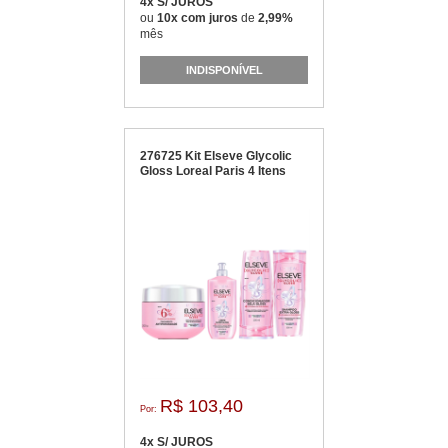
4x S/ JUROS
ou
10x com juros
de
2,99%
mês
INDISPONÍVEL
276725 Kit Elseve Glycolic
Gloss Loreal Paris 4 Itens
R$ 103,40
Por:
4x S/ JUROS