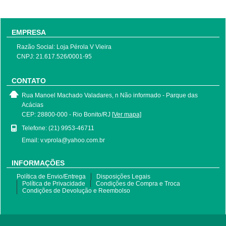
EMPRESA
Razão Social: Loja Pérola V Vieira
CNPJ: 21.617.526/0001-95
CONTATO
Rua Manoel Machado Valadares, n Não informado - Parque das
Acácias
CEP: 28800-000 - Rio Bonito/RJ
[Ver mapa]
Telefone: (21) 9953-46711
Email: v.vprola@yahoo.com.br
INFORMAÇÕES
Política de Envio/Entrega
Disposições Legais
Política de Privacidade
Condições de Compra e Troca
Condições de Devolução e Reembolso