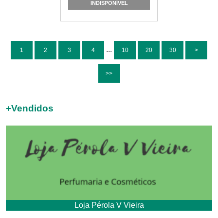
INDISPONÍVEL
...
1
2
3
4
10
20
30
>
>>
+
Vendidos
Loja Pérola V Vieira