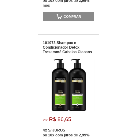
ou
10x com juros
de
2,99%
mês
COMPRAR
101073 Shampoo e
Condicionador Detox
Tresemmé Cabelos Oleosos
a Neutros
R$ 86,65
Por:
4x S/ JUROS
ou
10x com juros
de
2,99%