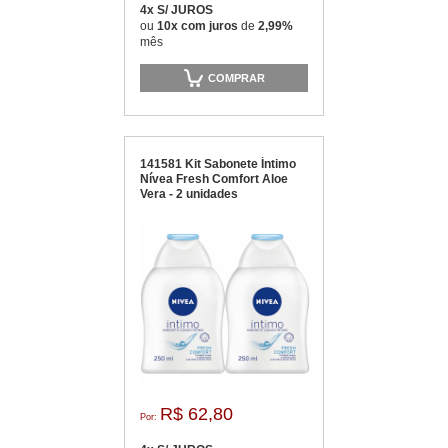
4x S/ JUROS
ou
10x com juros
de
2,99%
mês
COMPRAR
141581 Kit Sabonete Íntimo
Nívea Fresh Comfort Aloe
Vera - 2 unidades
R$ 62,80
Por: