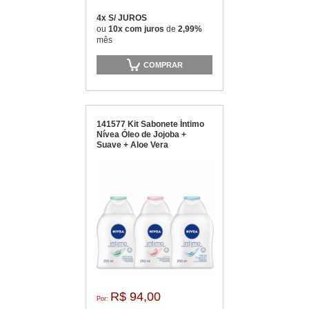
4x S/ JUROS
ou
10x com juros
de
2,99%
mês
COMPRAR
141577 Kit Sabonete Íntimo
Nívea Óleo de Jojoba +
Suave + Aloe Vera
R$ 94,00
Por: