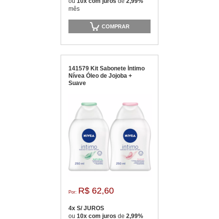
ou
10x com juros
de
2,99%
mês
COMPRAR
141579 Kit Sabonete Íntimo
Nívea Óleo de Jojoba +
Suave
R$ 62,60
Por:
4x S/ JUROS
ou
10x com juros
de
2,99%