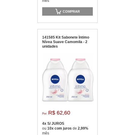
mês
COMPRAR
141585 Kit Sabonete Íntimo
Nívea Suave Camomila - 2
unidades
R$ 62,60
Por:
4x S/ JUROS
ou
10x com juros
de
2,99%
mês