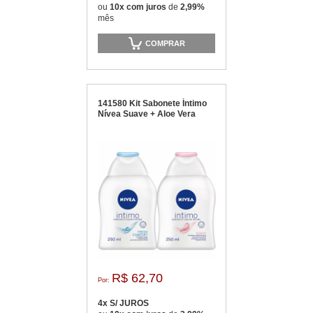
ou
10x com juros
de
2,99%
mês
COMPRAR
141580 Kit Sabonete Íntimo
Nívea Suave + Aloe Vera
R$ 62,70
Por:
4x S/ JUROS