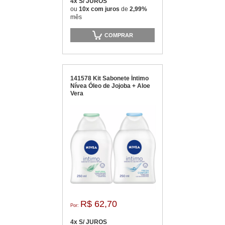
4x S/ JUROS
ou
10x com juros
de
2,99%
mês
COMPRAR
141578 Kit Sabonete Íntimo
Nívea Óleo de Jojoba + Aloe
Vera
R$ 62,70
Por:
4x S/ JUROS