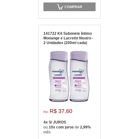
COMPRAR
141722 Kit Sabonete Íntimo
Monange e Lucretin Neutro -
2 Unidades (200ml cada)
R$ 37,60
Por:
4x S/ JUROS
ou
10x com juros
de
2,99%
mês