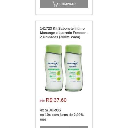
COMPRAR
141723 Kit Sabonete Íntimo
Monange e Lucretin Frescor -
2 Unidades (200ml cada)
R$ 37,60
Por:
4x S/ JUROS
ou
10x com juros
de
2,99%
mês