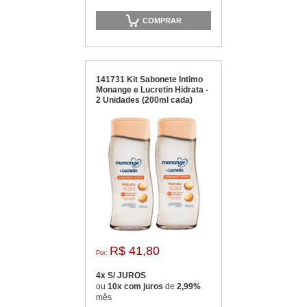
COMPRAR
141731 Kit Sabonete Íntimo
Monange e Lucretin Hidrata -
2 Unidades (200ml cada)
R$ 41,80
Por:
4x S/ JUROS
ou
10x com juros
de
2,99%
mês