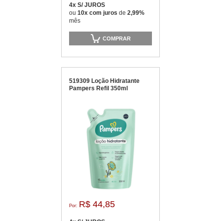
4x S/ JUROS
ou
10x com juros
de
2,99%
mês
COMPRAR
519309 Loção Hidratante
Pampers Refil 350ml
R$ 44,85
Por: