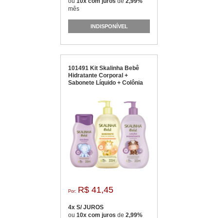
ou
10x com juros
de
2,99%
mês
INDISPONÍVEL
101491 Kit Skalinha Bebê
Hidratante Corporal +
Sabonete Líquido + Colônia
R$ 41,45
Por:
4x S/ JUROS
ou
10x com juros
de
2,99%