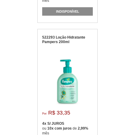
mês
INDISPONÍVEL
522293 Loção Hidratante
Pampers 200ml
R$ 33,35
Por:
4x S/ JUROS
ou
10x com juros
de
2,99%
mês