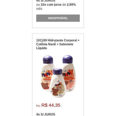
4x S/ JUROS
ou
10x com juros
de
2,99%
mês
INDISPONÍVEL
101189 Hidratante Corporal +
Colônia Nanê + Sabonete
Líquido
R$ 44,35
Por:
4x S/ JUROS