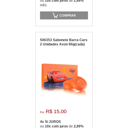
ou
10x com juros
de
2,99%
mês
COMPRAR
506353 Sabonete Barra Cars
2 Unidades Avon 90g(cada)
R$ 15,00
Por:
4x S/ JUROS
ou
10x com juros
de
2,99%