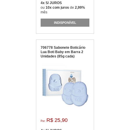
4x S/ JUROS
ou
10x com juros
de
2,99%
mês
INDISPONÍVEL
706778 Sabonete Boticário
Lua Boti Baby em Barra 2
Unidades (85g cada)
R$ 25,90
Por: