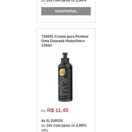
ou
10x com juros
de
2,99%
mês
INDISPONÍVEL
726691 Creme para Pentear
Gota Dourada Hialurônico
120ml
R$ 11,45
Por:
4x S/ JUROS
ou
10x com juros
de
2,99%
mês