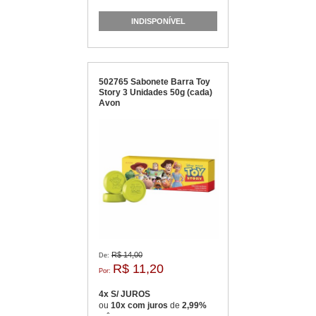
INDISPONÍVEL
502765 Sabonete Barra Toy
Story 3 Unidades 50g (cada)
Avon
R$ 14,00
De:
R$ 11,20
Por:
4x S/ JUROS
ou
10x com juros
de
2,99%