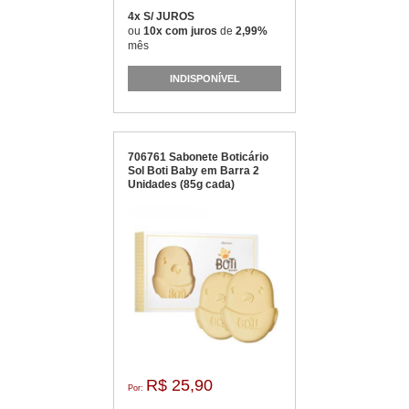
4x S/ JUROS
ou
10x com juros
de
2,99%
mês
INDISPONÍVEL
706761 Sabonete Boticário
Sol Boti Baby em Barra 2
Unidades (85g cada)
R$ 25,90
Por: