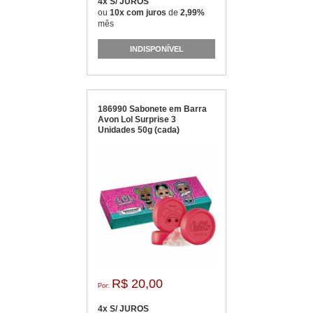
4x S/ JUROS
ou
10x com juros
de
2,99%
mês
INDISPONÍVEL
186990 Sabonete em Barra
Avon Lol Surprise 3
Unidades 50g (cada)
R$ 20,00
Por:
4x S/ JUROS