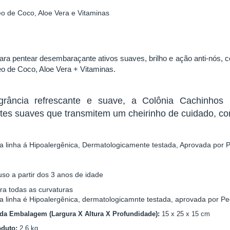
o de Coco, Aloe Vera e Vitaminas
ra pentear desembaraçante ativos suaves, brilho e ação anti-nós, c
eo de Coco, Aloe Vera + Vitaminas.
grância refrescante e suave, a Colônia Cachinhos 
ntes suaves que transmitem um cheirinho de cuidado, co
a linha á Hipoalergênica, Dermatologicamente testada, Aprovada por 
uso a partir dos 3 anos de idade
ra todas as curvaturas
a linha é Hipoalergênica, dermatologicamnte testada, aprovada por P
da Embalagem (Largura X Altura X Profundidade):
15
x
25
x 15 cm
oduto:
2,6
kg