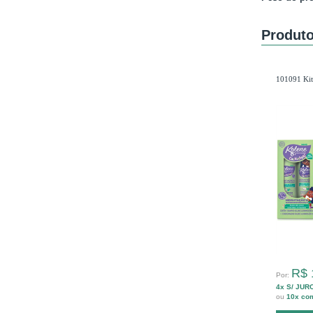
Produto
101091 Kit
R$ 
Por:
4x S/ JUR
ou
10x co