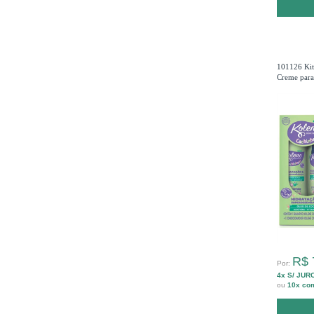
101126 Kit
Creme para
R$ 
Por:
4x S/ JUR
ou
10x co