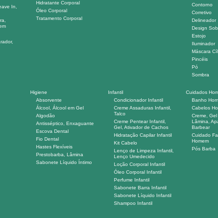
Hidratante Corporal
Contorno
eave In,
Óleo Corporal
Corretivo
Tratamento Corporal
ra,
Delineador
gem
Design Sob
Estojo
rador,
Iluminador
Máscara Cíl
Pincéis
Pó
Sombra
Higiene
Infantil
Cuidados Ho
Absorvente
Condicionador Infantil
Banho Ho
Álcool, Álcool em Gel
Creme Assaduras Infantil,
Cabelos H
Talco
Algodão
Creme, Gel
Creme Pentear Infantil,
Lâmina, Ap
Antisséptico, Enxaguante
Gel, Ativador de Cachos
Barbear
Escova Dental
Hidratação Capilar Infantil
Cuidado Fac
Fio Dental
Homem
Kit Cabelo
Hastes Flexíveis
Pós Barba
Lenço de Limpeza Infantil,
Prestobarba, Lâmina
Lenço Umedecido
Sabonete Líquido Íntimo
Loção Corporal Infantil
Óleo Corporal Infantil
Perfume Infantil
Sabonete Barra Infantil
Sabonete Líquido Infantil
Shampoo Infantil