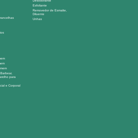
Desodorante
Esfoliante
Removedor de Esmalte,
Diluente
rancelhas
Unhas
ios
mem
mem
omem
 Barbear,
arelho para
ial e Corporal