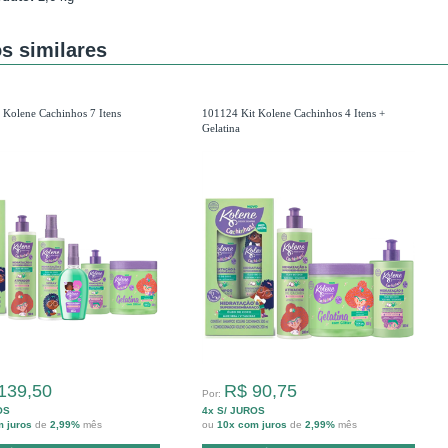
s similares
 Kolene Cachinhos 7 Itens
101124 Kit Kolene Cachinhos 4 Itens +
Gelatina
139,50
R$ 90,75
Por:
OS
4x S/ JUROS
m juros
de
2,99%
mês
ou
10x com juros
de
2,99%
mês