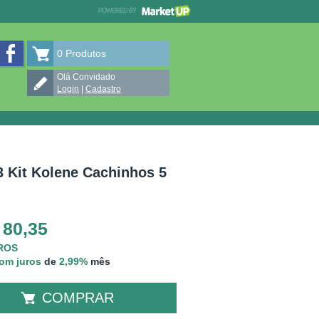
POWERED BY
MARKETUP
OJA PEROLA V VIEIRA no Instagram
LOJA PEROLA V VIEIRA no Facebook
0
Produtos
Olá Convidado
Login
|
Cadastro
3 Kit Kolene Cachinhos 5
 80,35
UROS
com juros
de
2,99%
mês
COMPRAR