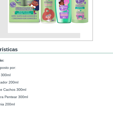
rísticas
ão:
posto por:
 300ml
nador 200ml
 de Cachos 300ml
ra Pentear 300ml
nia 200ml