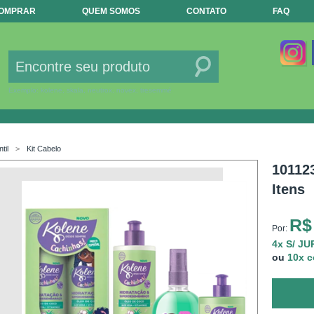
COMPRAR
QUEM SOMOS
CONTATO
FAQ
L
Exemplo: kolene, skala, neutrox, novex, tresemmé
ntil
Kit Cabelo
10112
Itens
R$
Por:
4x S/ J
ou
10x 