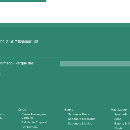
PJ: 21.617.526/0001-95
formado - Parque das
]
Corpo
Banho
Maquiagem
ento,
Creme Massagem
Sabonete Barra
Apontador
e,
Corporal
Sabonete Esfoliante
Base
Esfoliante Corporal
Sabonete Líquido
Batom, Bril
Gel Corporal
Blush