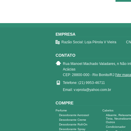
EMPRESA
Razão Social: Loja Pérola V Vieira
CN
CONTATO
Rua Manoel Machado Valadares, n Não in
Acácias
CEP: 28800-000 - Rio Bonito/RJ
[Ver mapa
Telefone: (21) 9953-46711
Email: v.vprola@yahoo.com.br
COMPRE
Perfume
Cabelos
Desodorante Aerossol
Alisante, Relaxam
Tinta, Neutralizant
Desodorante Creme
Outros
Desodorante Roll-On
Condicionador
Desodorante Spray